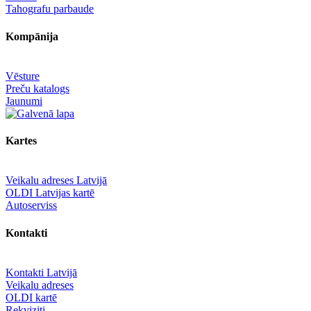
Tahografu parbaude
Kompānija
Vēsture
Preču katalogs
Jaunumi
Kartes
Veikalu adreses Latvijā
OLDI Latvijas kartē
Autoserviss
Kontakti
Kontakti Latvijā
Veikalu adreses
OLDI kartē
Rekviziti