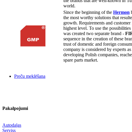
the brands that are well-known in Tu
world.
Since the beginning of the
Hermon
h
the most worthy solutions that resul
growth. Requirements and customer n
highest level. To use the possibilitie
was created two separate brand -
FI
sequence in the creation of these bra
trust of domestic and foreign consu
company is considered by experts as o
developing Polish companies, reached
spare parts market.
Preču meklēšana
Pakalpojumi
Autodaļas
Serviss