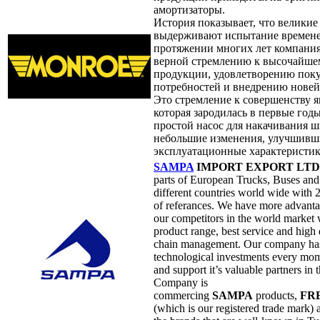
амортизаторы.
История показывает, что велики
выдерживают испытание времене
протяжении многих лет компания
верной стремлению к высочайшем
продукции, удовлетворению пок
потребностей и внедрению нове
Это стремление к совершенству я
которая зародилась в первые годы
простой насос для накачивания 
небольшие изменения, улучшивш
эксплуатационные характеристик
SAMPA
IMPORT EXPORT LTD
parts of European Trucks, Buses and 
different countries world wide with 2
of referances. We have more advanta
our competitors in the world market 
product range, best service and high
chain management. Our company has
technological investments every mom
and support it’s valuable partners in
Сompany is
commercing
SAMPA
products,
FR
(which is our registered trade mark)