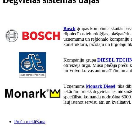
Bosch
grupas kompānija skaitās pasa
rūpniecības tehnoloģijas, plašpatēri
uzņēmumu un reģionālo kompāniju apm
konstruktoru, ražotāju un tirgotāju t
Kompāniju grupa
DIESEL TECH
otrreizējā tirgū. Mūsu plašajā preč
un Volvo kravas automašīnām un au
Uzņēmums
Monark Diesel
tika dib
iekārtām priekš degvielas iesmidzinā
speciālistu komanda nodrošina 6000 
ļauj īstenot servisu ātri un kvalitatīvi.
Preču meklēšana