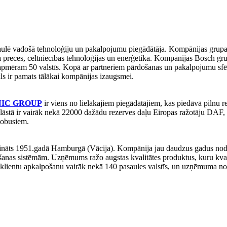
ulē vadošā tehnoloģiju un pakalpojumu piegādātāja. Kompānijas grupas B
ņa preces, celtniecības tehnoloģijas un enerģētika. Kompānijas Bosch 
ēram 50 valstīs. Kopā ar partneriem pārdošanas un pakalpojumu sfērā B
īkls ir pamats tālākai kompānijas izaugsmei.
NIC GROUP
ir viens no lielākajiem piegādātājiem, kas piedāvā pilnu
u klāstā ir vairāk nekā 22000 dažādu rezerves daļu Eiropas ražotāju 
tobusiem.
ināts 1951.gadā Hamburgā (Vācija). Kompānija jau daudzus gadus nodro
šanas sistēmām. Uzņēmums ražo augstas kvalitātes produktus, kuru kvalit
klientu apkalpošanu vairāk nekā 140 pasaules valstīs, un uzņēmuma nol