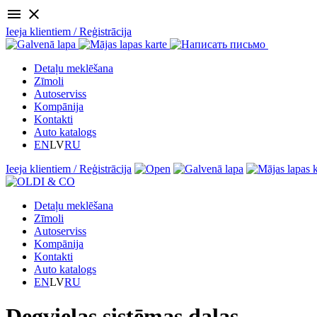
menu
close
Ieeja klientiem / Reģistrācija
Detaļu meklēšana
Zīmoli
Autoserviss
Kompānija
Kontakti
Auto katalogs
EN
LV
RU
Ieeja klientiem / Reģistrācija
Detaļu meklēšana
Zīmoli
Autoserviss
Kompānija
Kontakti
Auto katalogs
EN
LV
RU
Degvielas sistēmas daļas