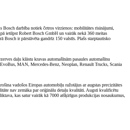
osch darbība notiek četros virzienos: mobilitātes risinājumi,
grupā ietilpst Robert Bosch GmbH un vairāk nekā 360 meitas
osch ir pārstāvēta gandrīz 150 valstīs. Plašs starptautisko
 rezerves daļu klāstu kravas automašīnām pasaules automašīnu
DAF, EvoBus, MAN, Mercedes-Benz, Neoplan, Renault Trucks, Scania
šina vadošos Eiropas automobiļu ražotājus ar augstas precizitātes
āte nav zemāka par oriģinālu detaļu kvalitāti. Augsti kvalificētu
iktava, kas satur vairāk kā 7000 atšķirīgus produkcijas nosaukumus,