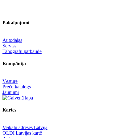
Pakalpojumi
Autodaļas
Serviss
Tahografu parbaude
Kompānija
Vēsture
Preču katalogs
Jaunumi
Kartes
Veikalu adreses Latvijā
OLDI Latvijas kartē