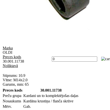
Marka
OLDI
Preces kods
30.001.11738
Noliktavā
Stiprums: 10.9
Vītne: M14x2.0
Garums, mm: 65
Preces kods
30.001.11738
Preču grupa
Kardani un to komplektējošas daļas
Nosaukums
Kardāna krustiņa / flanča skrūve
Mērv.
Gab.