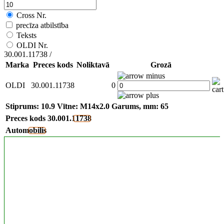
Cross Nr.
precīza atbilstība
Teksts
OLDI Nr.
30.001.11738 /
Kardāna krustiņa / flanča skrūve
Marka
Preces kods
Noliktavā
Grozā
OLDI
30.001.11738
0
Stiprums: 10.9
Vītne: M14x2.0
Garums, mm: 65
Preces kods
30.001.11738
Automobilis