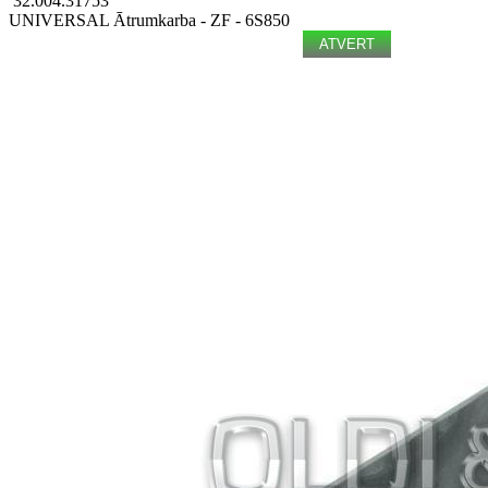
32.004.31753
UNIVERSAL
Ātrumkarba - ZF - 6S850
ATVERT