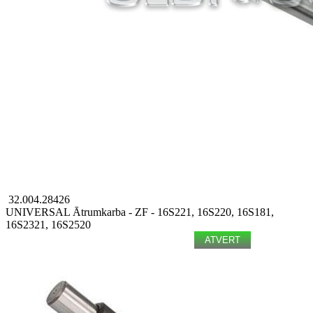
32.004.28426
UNIVERSAL
Ātrumkarba - ZF - 16S221, 16S220, 16S181,
16S2321, 16S2520
ATVERT