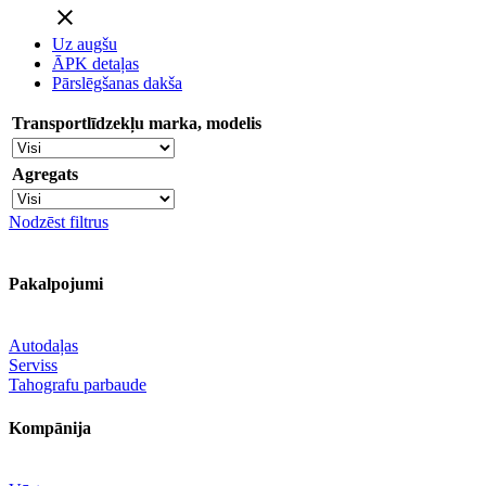
close
Uz augšu
ĀPK detaļas
Pārslēgšanas dakša
Transportlīdzekļu marka, modelis
Agregats
Nodzēst filtrus
Pakalpojumi
Autodaļas
Serviss
Tahografu parbaude
Kompānija