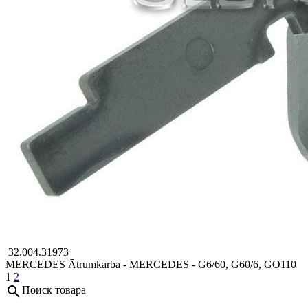
32.004.31973
MERCEDES
Ātrumkarba - MERCEDES - G6/60, G60/6, GO110
1
2
search
Поиск товара