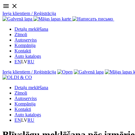
menu
close
Ieeja klientiem / Reģistrācija
Detaļu meklēšana
Zīmoli
Autoserviss
Kompānija
Kontakti
Auto katalogs
EN
LV
RU
Ieeja klientiem / Reģistrācija
Detaļu meklēšana
Zīmoli
Autoserviss
Kompānija
Kontakti
Auto katalogs
EN
LV
RU
Blīvslēgu meklēšana pēc izmēri