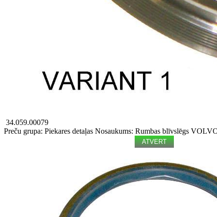
34.059.00079
Preču grupa: Piekares detaļas
Nosaukums: Rumbas blīvslēgs
VOLVO -
ATVERT