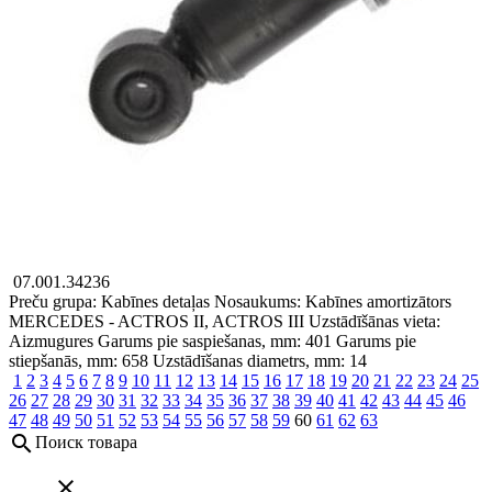
07.001.34236
Preču grupa: Kabīnes detaļas
Nosaukums: Kabīnes amortizātors
MERCEDES - ACTROS II, ACTROS III
Uzstādīšānas vieta:
Aizmugures
Garums pie saspiešanas, mm: 401
Garums pie
stiepšanās, mm: 658
Uzstādīšanas diametrs, mm: 14
1
2
3
4
5
6
7
8
9
10
11
12
13
14
15
16
17
18
19
20
21
22
23
24
25
26
27
28
29
30
31
32
33
34
35
36
37
38
39
40
41
42
43
44
45
46
47
48
49
50
51
52
53
54
55
56
57
58
59
60
61
62
63
search
Поиск товара
close