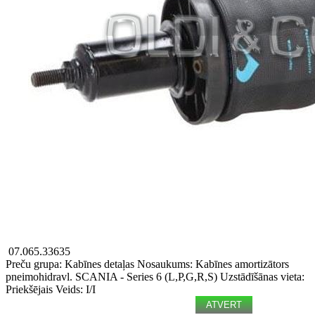
07.065.33635
Preču grupa: Kabīnes detaļas
Nosaukums: Kabīnes amortizātors
pneimohidravl.
SCANIA - Series 6 (L,P,G,R,S)
Uzstādīšānas vieta:
Priekšējais
Veids: I/I
ATVERT