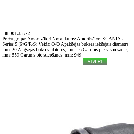
38.001.33572
Preču grupa: Amortizātori
Nosaukums: Amortizātors
SCANIA -
Series 5 (P/G/R/S)
Veids: O/O
Apakšējas bukses iekšējais diametrs,
mm: 20
Augšējās bukses platums, mm: 16
Garums pie saspiešanas,
mm: 559
Garums pie stiepšanās, mm: 949
ATVERT