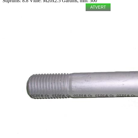
Stiprums: 8.8
Vītne: M20x2.5
Garums, mm: 300
ATVERT