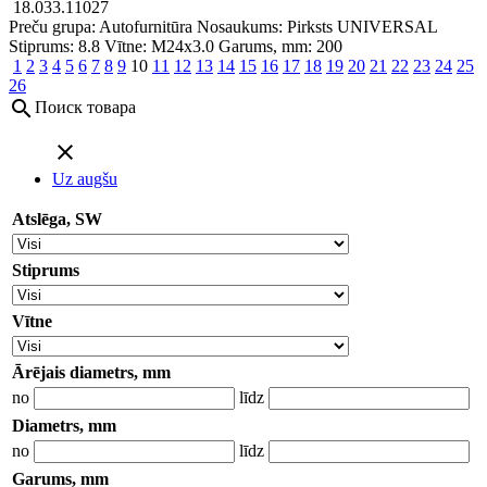
18.033.11027
Preču grupa: Autofurnitūra
Nosaukums: Pirksts
UNIVERSAL
Stiprums: 8.8
Vītne: M24x3.0
Garums, mm: 200
1
2
3
4
5
6
7
8
9
10
11
12
13
14
15
16
17
18
19
20
21
22
23
24
25
26
search
Поиск товара
close
Uz augšu
Atslēga, SW
Stiprums
Vītne
Ārējais diametrs, mm
no
līdz
Diametrs, mm
no
līdz
Garums, mm