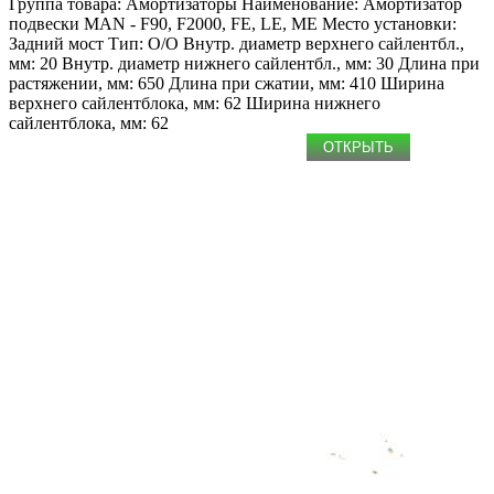
Группа товара: Амортизаторы
Наименование: Амоpтизатоp
подвески
MAN - F90, F2000, FE, LE, ME
Место установки:
Задний мост
Тип: O/O
Внутр. диаметр верхнего сайлентбл.,
мм: 20
Внутр. диаметр нижнего сайлентбл., мм: 30
Длина при
растяжении, мм: 650
Длина при сжатии, мм: 410
Ширина
верхнего сайлентблока, мм: 62
Ширина нижнего
сайлентблока, мм: 62
ОТКРЫТЬ