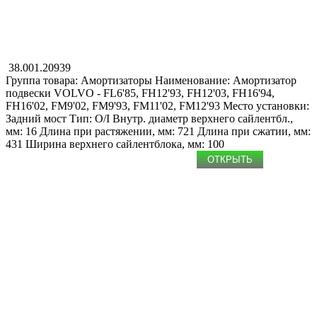
38.001.20939
Группа товара: Амортизаторы
Наименование: Амоpтизатоp
подвески
VOLVO - FL6'85, FH12'93, FH12'03, FH16'94,
FH16'02, FM9'02, FM9'93, FM11'02, FM12'93
Место установки:
Задний мост
Тип: O/I
Внутр. диаметр верхнего сайлентбл.,
мм: 16
Длина при растяжении, мм: 721
Длина при сжатии, мм:
431
Ширина верхнего сайлентблока, мм: 100
ОТКРЫТЬ