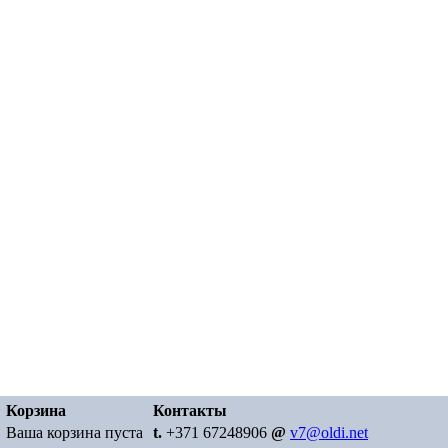
Корзина
Контакты
Ваша корзина пуста
t.
+371 67248906
@
v7@oldi.net