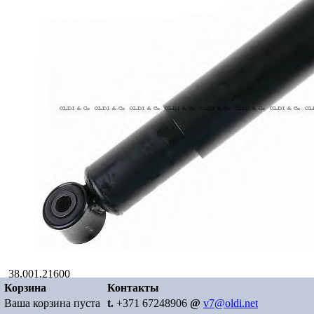
38.001.21600
Группа товара: Амортизаторы
Наименование: Амоpтизатоp
Корзина
Контакты
подвески
DAF - XF-95, XF-105, CF-75IV, CF-85, CF-85IV
Ваша корзина пуста
t.
+371 67248906
@
v7@oldi.net
Место установки: Задний мост
Тип: O/O
Внутр. диаметр