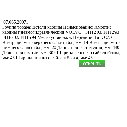
07.065.20971
Группа товара: Детали кабины
Наименование: Амортиз.
кабины пневмогидравлический
VOLVO - FH12'03, FH12'93,
FH16'02, FH16'94
Место установки: Передний
Тип: O/O
Внутр. диаметр верхнего сайлентбл., мм: 14
Внутр. диаметр
нижнего сайлентбл., мм: 20
Длина при растяжении, мм: 430
Длина при сжатии, мм: 302
Ширина верхнего сайлентблока,
мм: 45
Ширина нижнего сайлентблока, мм: 45
ОТКРЫТЬ