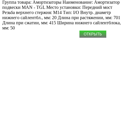
Группа товара: Амортизаторы
Наименование: Амоpтизатоp
подвески
MAN - TGL
Место установки: Передний мост
Резьба верхнего стержня: M14
Тип: I/O
Внутр. диаметр
нижнего сайлентбл., мм: 20
Длина при растяжении, мм: 701
Длина при сжатии, мм: 415
Ширина нижнего сайлентблока,
мм: 50
ОТКРЫТЬ